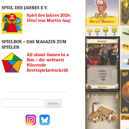
SPIEL DES JAHRES E.V.
Spiel des Jahres 2026:
Dito! von Martin Ang
SPIELBOX – DAS MAGAZIN ZUM
SPIELEN
All about Games in a
Box – die weltweit
führende
Brettspielzeitschrift
Suchen
nach: