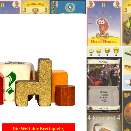
Die Welt der Brettspiele,