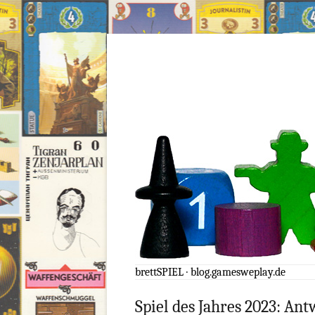
blog.games
Zum
brettSPIEL
Inhalt
springen
brettSPIEL · blog.gamesweplay.de
Spiel des Jahres 2023: An