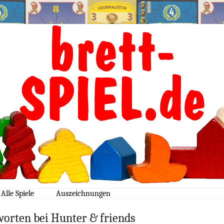
weplay.de
Alle Spiele
Auszeichnungen
2026
gamesweplay
tworten bei Hunter & friends
Topspiele
2025