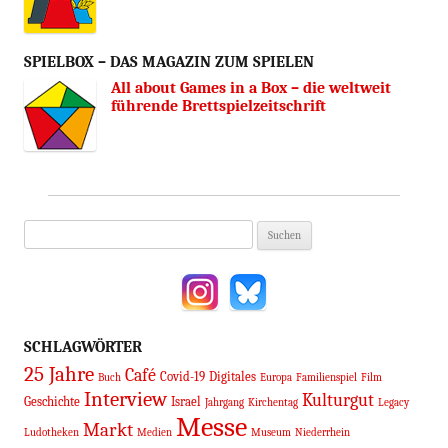
SPIELBOX – DAS MAGAZIN ZUM SPIELEN
All about Games in a Box – die weltweit
führende Brettspielzeitschrift
Suchen
nach:
SCHLAGWÖRTER
25 Jahre
Café
Covid-19
Digitales
Buch
Europa
Familienspiel
Film
Interview
Kulturgut
Geschichte
Israel
Jahrgang
Kirchentag
Legacy
Messe
Markt
Ludotheken
Medien
Museum
Niederrhein