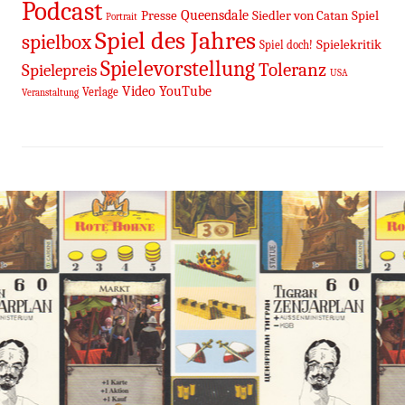
Podcast
Queensdale
Presse
Siedler von Catan
Spiel
Portrait
Spiel des Jahres
spielbox
Spielekritik
Spiel doch!
Spielevorstellung
Toleranz
Spielepreis
USA
Video
YouTube
Verlage
Veranstaltung