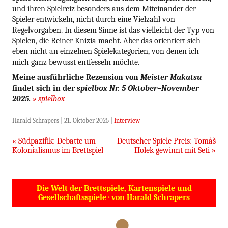
und ihren Spielreiz besonders aus dem Miteinander der
Spieler entwickeln, nicht durch eine Vielzahl von
Regelvorgaben. In diesem Sinne ist das vielleicht der Typ von
Spielen, die Reiner Knizia macht. Aber das orientiert sich
eben nicht an einzelnen Spielekategorien, von denen ich
mich ganz bewusst entfesseln möchte.
Meine ausführliche Rezension von
Meister Makatsu
findet sich in der
spielbox Nr. 5 Oktober–November
2025.
» spielbox
Harald Schrapers
|
21. Oktober 2025
|
Interview
Beitragsnavigation
«
Südpazifik: Debatte um
Deutscher Spiele Preis: Tomáš
Kolonialismus im Brettspiel
Holek gewinnt mit Seti
»
Die Welt der Brettspiele, Kartenspiele und
Gesellschaftsspiele · von Harald Schrapers