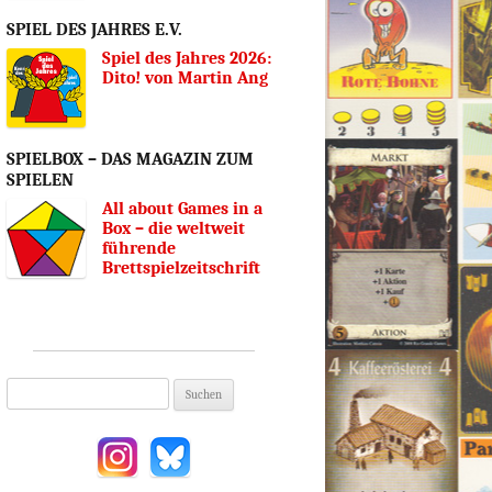
SPIEL DES JAHRES E.V.
Spiel des Jahres 2026:
Dito! von Martin Ang
SPIELBOX – DAS MAGAZIN ZUM
SPIELEN
All about Games in a
Box – die weltweit
führende
Brettspielzeitschrift
Suchen
nach: