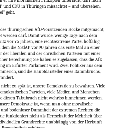
m er ihre moralischen Prinzipien unterläuft, darf nicht
2009
DP und CDU in Thüringen missachtet – und übersehen,
2008
el“ geht.
2007
2006
 des thüringischen AfD-Vorsitzenden Höcke mitgemacht,
hnet werden darf. Damit wurde, wenige Tage nach dem
2005
tz vor 75 Jahren, eine rechtsextreme Partei hoffähig
2004
 dem die NSdAP vor 90 Jahren das erste Mal an einer
2003
er der liberalen und der christlichen Parteien mit einer
er Berechnung. Sie haben es zugelassen, dass die AfD
2002
ng im Erfurter Parlament wird. Zwei Politiker aus dem
2001
mmerich, sind die Hauptdarsteller eines Dammbruchs,
2000
rändert.
1999
nicht zu spät ist, unsere Demokratie zu bewahren. Viele
n demokratischen Parteien, viele Medien und Menschen
1998
sie diesen Tabubruch nicht wehrlos hinnehmen werden.
1997
h unsere Demokratie ist, wenn man ohne moralische
ät und bodenloser Dummheit der extremen Rechten die
älter
tie funktioniert nicht als Herrschaft der Mehrheit über
individuellen Grundrechte unabhängig von der Herkunft