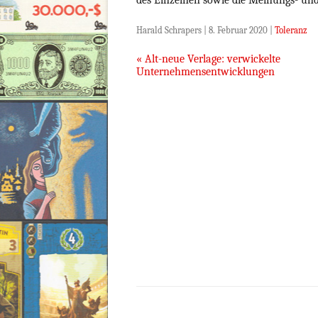
des Einzelnen sowie die Meinungs- und 
Harald Schrapers
|
8. Februar 2020
|
Toleranz
Beitragsnavigation
«
Alt-neue Verlage: verwickelte
Unternehmensentwicklungen