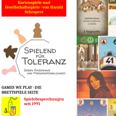
Kartenspiele und
Gesellschaftsspiele · von Harald
Schrapers
GAMES WE PLAY · DIE
BRETTSPIELE SEITE
Spielebesprechungen
seit 1991