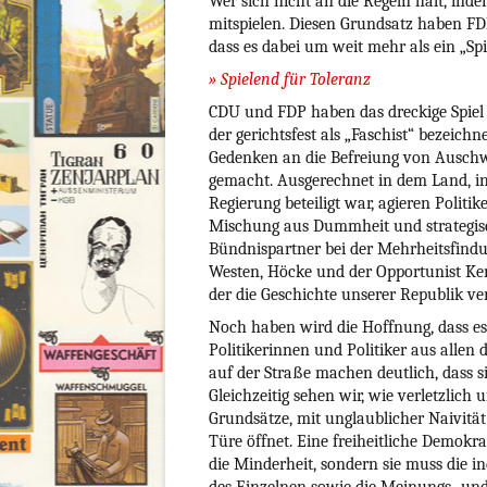
Wer sich nicht an die Regeln hält, inde
mitspielen. Diesen Grundsatz haben F
dass es dabei um weit mehr als ein „Spi
» Spielend für Toleranz
CDU und FDP haben das dreckige Spiel
der gerichtsfest als „Faschist“ bezeic
Gedenken an die Befreiung von Auschwi
gemacht. Ausgerechnet in dem Land, in
Regierung beteiligt war, agieren Politik
Mischung aus Dummheit und strategisch
Bündnispartner bei der Mehrheitsfindu
Westen, Höcke und der Opportunist Ke
der die Geschichte unserer Republik ve
Noch haben wird die Hoffnung, dass es 
Politikerinnen und Politiker aus alle
auf der Straße machen deutlich, dass 
Gleichzeitig sehen wir, wie verletzlic
Grundsätze, mit unglaublicher Naivit
Türe öffnet. Eine freiheitliche Demokra
die Minderheit, sondern sie muss die 