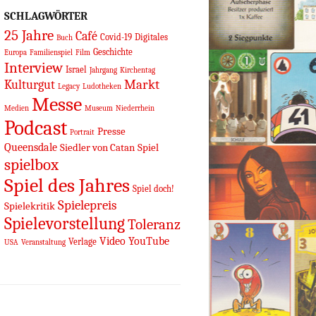
SCHLAGWÖRTER
25 Jahre
Café
Covid-19
Digitales
Buch
Geschichte
Europa
Familienspiel
Film
Interview
Israel
Jahrgang
Kirchentag
Markt
Kulturgut
Legacy
Ludotheken
Messe
Medien
Museum
Niederrhein
Podcast
Presse
Portrait
Queensdale
Siedler von Catan
Spiel
spielbox
Spiel des Jahres
Spiel doch!
Spielepreis
Spielekritik
Spielevorstellung
Toleranz
Video
YouTube
Verlage
USA
Veranstaltung