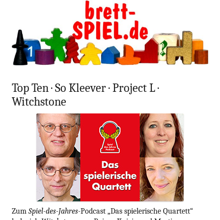
blog.gamesweplay.
Zum
brettSPIEL
Inhalt
springen
Top Ten · So Kleever · Project L ·
Witchstone
Zum
Spiel-des-Jahres-
Podcast „Das spielerische Quartett“