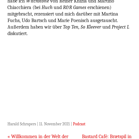
habe ich
Witchstone
von Reiner Knizia und Martino
Chiacchiera (bei
Huch
und
R&R Games
erschienen)
mitgebracht, rezensiert und mich darüber mit Martina
Fuchs, Udo Bartsch und Marie Poenisch ausgetauscht.
Außerdem haben wir über
Top Ten, So Kleever
und
Project L
diskutiert.
Harald Schrapers
|
11. November 2021
|
Podcast
Beitragsnavigation
«
Willkommen in der Welt der
Bastard Café: Brætspil in