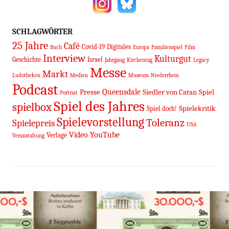
SCHLAGWÖRTER
25 Jahre
Café
Covid-19
Digitales
Buch
Europa
Familienspiel
Film
Interview
Kulturgut
Geschichte
Israel
Jahrgang
Kirchentag
Legacy
Messe
Markt
Ludotheken
Medien
Museum
Niederrhein
Podcast
Queensdale
Presse
Siedler von Catan
Spiel
Portrait
Spiel des Jahres
spielbox
Spielekritik
Spiel doch!
Spielevorstellung
Toleranz
Spielepreis
USA
Video
YouTube
Verlage
Veranstaltung