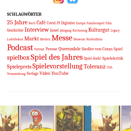
SCHLAGWÖRTER
25 Jahre
Café
Covid-19
Digitales
Buch
Europa
Familienspiel
Film
Interview
Kulturgut
Geschichte
Israel
Jahrgang
Kirchentag
Legacy
Messe
Markt
Ludotheken
Medien
Museum
Niederrhein
Podcast
Queensdale
Presse
Siedler von Catan
Spiel
Portrait
Spiel des Jahres
spielbox
Spielekritik
Spiel doch!
Spielevorstellung
Toleranz
Spielepreis
USA
Video
YouTube
Verlage
Veranstaltung