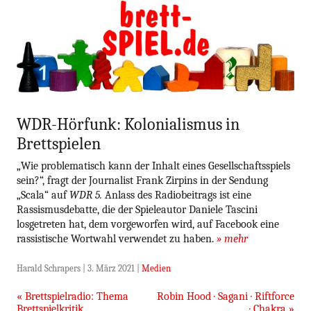
blog.gamesweplay.
Zum
brettSPIEL
Inhalt
springen
WDR-Hörfunk: Kolonialismus in
Brettspielen
„Wie problematisch kann der Inhalt eines Gesellschaftsspiels
sein?“, fragt der Journalist Frank Zirpins in der Sendung
„Scala“ auf
WDR 5.
Anlass des Radiobeitrags ist eine
Rassismusdebatte, die der Spieleautor Daniele Tascini
losgetreten hat, dem vorgeworfen wird, auf Facebook eine
rassistische Wortwahl verwendet zu haben.
» mehr
Harald Schrapers
|
3. März 2021
|
Medien
Beitragsnavigation
«
Brettspielradio: Thema
Robin Hood · Sagani · Riftforce
Brettspielkritik
· Chakra
»