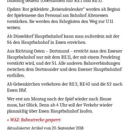
Duisburg bedient (Oberhausen nur RE 1 und RE 3).
Update:
Rot gekleidete „Reisendenlenker“ werden ab Beginn
der Spielemesse das Personal am Bahnhof Altenessen
verstärken. Sie werden den Fahrgästen den Weg zur U 11
weisen.
Ab Düsseldorf Hauptbahnhof kann man außerdem mit der
S 6 den Hauptbahnhof in Essen erreichen.
Aus Richtung Osten – Dortmund – erreicht man den Essener
Hauptbahnhof nur mit dem RE 11, der mit einem Pendelzug
verstärkt wird, und der S 1. Alle anderen Bahnverbindungen
zwischen dem Dortmunder und dem Essener Hauptbahnhof
entfallen.
Ab Gelsenkirchen verkehren der RE 2, RE 42 und die S 2 nach
Essen Hbf.
Wer erst am Montag nach der
Spiel
wieder nach Hause
muss, hat Glück. Denn ab 4 Uhr soll der Verkehr wieder
planmäßig über Essen Hauptbahnhof laufen.
» WAZ: Bahnstrecke gesperrt
Aktualisierter Artikel vom 20. September 2018