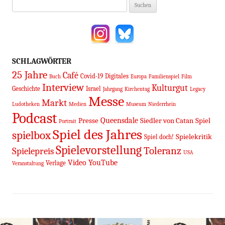
Suchen
nach:
SCHLAGWÖRTER
25 Jahre
Café
Covid-19
Digitales
Buch
Europa
Familienspiel
Film
Interview
Kulturgut
Geschichte
Israel
Jahrgang
Kirchentag
Legacy
Messe
Markt
Ludotheken
Medien
Museum
Niederrhein
Podcast
Queensdale
Presse
Siedler von Catan
Spiel
Portrait
Spiel des Jahres
spielbox
Spielekritik
Spiel doch!
Spielevorstellung
Toleranz
Spielepreis
USA
Video
YouTube
Verlage
Veranstaltung