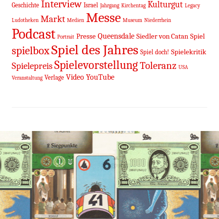
Interview
Kulturgut
Geschichte
Israel
Jahrgang
Kirchentag
Legacy
Messe
Markt
Ludotheken
Medien
Museum
Niederrhein
Podcast
Queensdale
Presse
Siedler von Catan
Spiel
Portrait
Spiel des Jahres
spielbox
Spielekritik
Spiel doch!
Spielevorstellung
Toleranz
Spielepreis
USA
Video
YouTube
Verlage
Veranstaltung