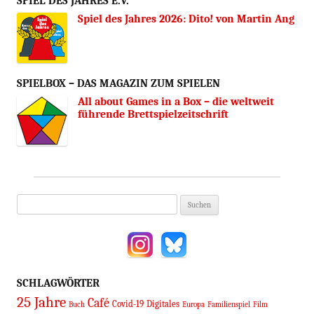
SPIEL DES JAHRES E.V.
Spiel des Jahres 2026: Dito! von Martin Ang
SPIELBOX – DAS MAGAZIN ZUM SPIELEN
All about Games in a Box – die weltweit
führende Brettspielzeitschrift
Suchen
nach:
SCHLAGWÖRTER
25 Jahre
Café
Covid-19
Digitales
Buch
Europa
Familienspiel
Film