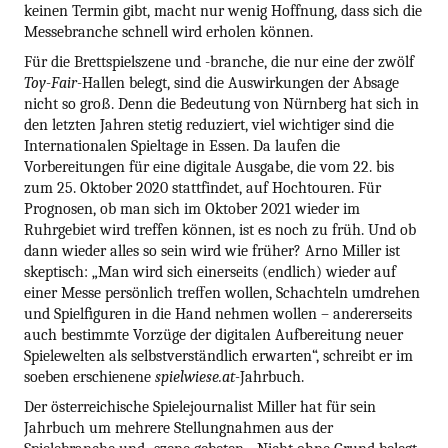
keinen Termin gibt, macht nur wenig Hoffnung, dass sich die
Messebranche schnell wird erholen können.
Für die Brettspielszene und -branche, die nur eine der zwölf
Toy-Fair-
Hallen belegt, sind die Auswirkungen der Absage
nicht so groß. Denn die Bedeutung von Nürnberg hat sich in
den letzten Jahren stetig reduziert, viel wichtiger sind die
Internationalen Spieltage in Essen. Da laufen die
Vorbereitungen für eine digitale Ausgabe, die vom 22. bis
zum 25. Oktober 2020 stattfindet, auf Hochtouren. Für
Prognosen, ob man sich im Oktober 2021 wieder im
Ruhrgebiet wird treffen können, ist es noch zu früh. Und ob
dann wieder alles so sein wird wie früher? Arno Miller ist
skeptisch: „Man wird sich einerseits (endlich) wieder auf
einer Messe persönlich treﬀen wollen, Schachteln umdrehen
und Spielﬁguren in die Hand nehmen wollen – andererseits
auch bestimmte Vorzüge der digitalen Aufbereitung neuer
Spielewelten als selbstverständlich erwarten“, schreibt er im
soeben erschienene
spielwiese.at-
Jahrbuch.
Der österreichische Spielejournalist Miller hat für sein
Jahrbuch um mehrere Stellungnahmen aus der