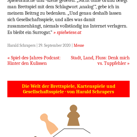
Spielebranche und -szene gebeten. „Nicht ohne Grund belegt
man Brettspiel mit dem Schlagwort ‚analog‘“, gebe ich in
meinem Beitrag zu bedenken. „Und genau deshalb lassen
sich Gesellschaftsspiele, und alles was damit
zusammenhängt, niemals vollständig ins Internet verlagern.
Es bleibt ein Surrogat.“
» spielwiese.at
Harald Schrapers
|
29. September 2020
|
Messe
Beitragsnavigation
«
Spiel-des-Jahres-Podcast:
Stadt, Land, Fluss: Denk mich
Hinter den Kulissen
vs. Tuppfehler
»
Die Welt der Brettspiele, Kartenspiele und
Gesellschaftsspiele · von Harald Schrapers