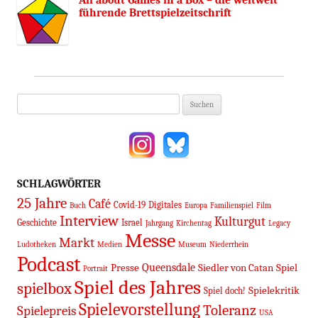
führende Brettspielzeitschrift
Suchen
nach:
SCHLAGWÖRTER
25 Jahre
Café
Covid-19
Digitales
Buch
Europa
Familienspiel
Film
Interview
Kulturgut
Geschichte
Israel
Jahrgang
Kirchentag
Legacy
Messe
Markt
Ludotheken
Medien
Museum
Niederrhein
Podcast
Queensdale
Presse
Siedler von Catan
Spiel
Portrait
Spiel des Jahres
spielbox
Spielekritik
Spiel doch!
Spielevorstellung
Toleranz
Spielepreis
USA