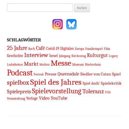
Suchen
nach:
SCHLAGWÖRTER
25 Jahre
Café
Covid-19
Digitales
Buch
Europa
Familienspiel
Film
Interview
Kulturgut
Geschichte
Israel
Jahrgang
Kirchentag
Legacy
Messe
Markt
Ludotheken
Medien
Museum
Niederrhein
Podcast
Queensdale
Presse
Siedler von Catan
Spiel
Portrait
Spiel des Jahres
spielbox
Spielekritik
Spiel doch!
Spielevorstellung
Toleranz
Spielepreis
USA
Video
YouTube
Verlage
Veranstaltung