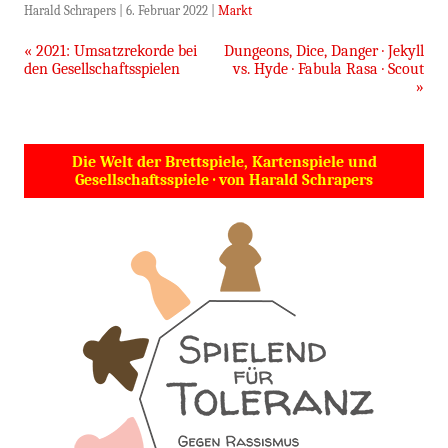
Harald Schrapers
|
6. Februar 2022
|
Markt
Beitragsnavigation
«
2021: Umsatzrekorde bei
Dungeons, Dice, Danger · Jekyll
den Gesellschaftsspielen
vs. Hyde · Fabula Rasa · Scout
»
Die Welt der Brettspiele, Kartenspiele und
Gesellschaftsspiele · von Harald Schrapers