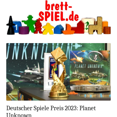
blog.gamesweplay.
Zum
brettSPIEL
Inhalt
springen
Deutscher Spiele Preis 2023: Planet
Unknown