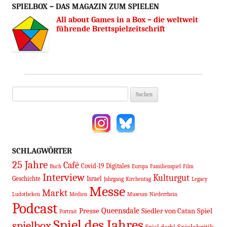
SPIELBOX – DAS MAGAZIN ZUM SPIELEN
All about Games in a Box – die weltweit
führende Brettspielzeitschrift
Suchen
nach:
SCHLAGWÖRTER
25 Jahre
Café
Covid-19
Digitales
Buch
Europa
Familienspiel
Film
Interview
Kulturgut
Geschichte
Israel
Jahrgang
Kirchentag
Legacy
Messe
Markt
Ludotheken
Medien
Museum
Niederrhein
Podcast
Queensdale
Presse
Siedler von Catan
Spiel
Portrait
Spiel des Jahres
spielbox