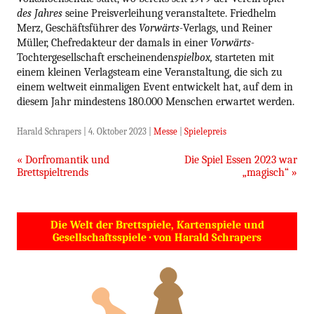
des Jahres
seine Preisverleihung veranstaltete. Friedhelm
Merz, Geschäftsführer des
Vorwärts-
Verlags, und Reiner
Müller, Chefredakteur der damals in einer
Vorwärts-
Tochtergesellschaft erscheinenden
spielbox,
starteten mit
einem kleinen Verlagsteam eine Veranstaltung, die sich zu
einem weltweit einmaligen Event entwickelt hat, auf dem in
diesem Jahr mindestens 180.000 Menschen erwartet werden.
Harald Schrapers
|
4. Oktober 2023
|
Messe
|
Spielepreis
Beitragsnavigation
«
Dorfromantik und
Die Spiel Essen 2023 war
Brettspieltrends
„magisch“
»
Die Welt der Brettspiele, Kartenspiele und
Gesellschaftsspiele · von Harald Schrapers