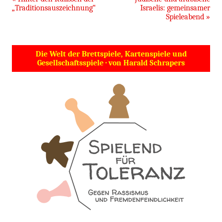
„Traditionsauszeichnung“
Israelis: gemeinsamer
Spieleabend
»
Die Welt der Brettspiele, Kartenspiele und
Gesellschaftsspiele · von Harald Schrapers