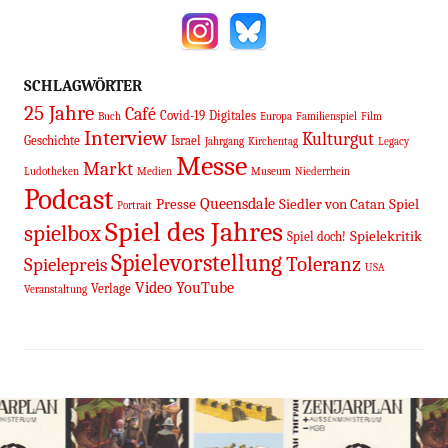
SCHLAGWÖRTER
25 Jahre
Café
Covid-19
Digitales
Buch
Europa
Familienspiel
Film
Interview
Kulturgut
Geschichte
Israel
Jahrgang
Kirchentag
Legacy
Messe
Markt
Ludotheken
Medien
Museum
Niederrhein
Podcast
Queensdale
Presse
Siedler von Catan
Spiel
Portrait
Spiel des Jahres
spielbox
Spielekritik
Spiel doch!
Spielevorstellung
Toleranz
Spielepreis
USA
Video
YouTube
Verlage
Veranstaltung