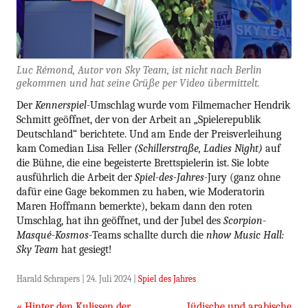
Luc Rémond, Autor von Sky Team, ist nicht nach Berlin
gekommen und hat seine Grüße per Video übermittelt.
Der
Kennerspiel-
Umschlag wurde vom Filmemacher Hendrik
Schmitt geöffnet, der von der Arbeit an „Spielerepublik
Deutschland“ berichtete. Und am Ende der Preisverleihung
kam Comedian Lisa Feller
(Schillerstraße, Ladies Night)
auf
die Bühne, die eine begeisterte Brettspielerin ist. Sie lobte
ausführlich die Arbeit der
Spiel-des-Jahres-
Jury (ganz ohne
dafür eine Gage bekommen zu haben, wie Moderatorin
Maren Hoffmann bemerkte), bekam dann den roten
Umschlag, hat ihn geöffnet, und der Jubel des
Scorpion-
Masqué-Kosmos-
Teams schallte durch die
nhow Music Hall:
Sky Team
hat gesiegt!
Harald Schrapers
|
24. Juli 2024
|
Spiel des Jahres
Beitragsnavigation
«
Hinter den Kulissen der
Jüdische und arabische