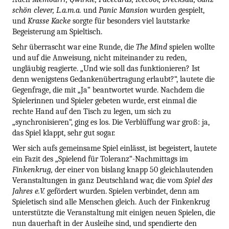
schön clever, L.a.m.a.
und
Panic Mansion
wurden gespielt,
und
Krasse Kacke
sorgte für besonders viel lautstarke
Begeisterung am Spieltisch.
Sehr überrascht war eine Runde, die
The Mind
spielen wollte
und auf die Anweisung, nicht miteinander zu reden,
ungläubig reagierte. „Und wie soll das funktionieren? Ist
denn wenigstens Gedankenübertragung erlaubt?“, lautete die
Gegenfrage, die mit „Ja“ beantwortet wurde. Nachdem die
Spielerinnen und Spieler gebeten wurde, erst einmal die
rechte Hand auf den Tisch zu legen, um sich zu
„synchronisieren“, ging es los. Die Verblüffung war groß: ja,
das Spiel klappt, sehr gut sogar.
Wer sich aufs gemeinsame Spiel einlässt, ist begeistert, lautete
ein Fazit des „Spielend für Toleranz“-Nachmittags im
Finkenkrug,
der einer von bislang knapp 50 gleichlautenden
Veranstaltungen in ganz Deutschland war, die vom
Spiel des
Jahres e.V.
gefördert wurden. Spielen verbindet, denn am
Spieletisch sind alle Menschen gleich. Auch der Finkenkrug
unterstützte die Veranstaltung mit einigen neuen Spielen, die
nun dauerhaft in der Ausleihe sind, und spendierte den