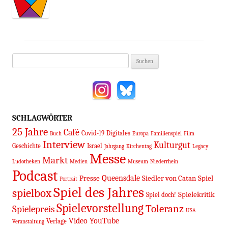
Suchen
nach:
SCHLAGWÖRTER
25 Jahre
Café
Covid-19
Digitales
Buch
Europa
Familienspiel
Film
Interview
Kulturgut
Geschichte
Israel
Jahrgang
Kirchentag
Legacy
Messe
Markt
Ludotheken
Medien
Museum
Niederrhein
Podcast
Queensdale
Presse
Siedler von Catan
Spiel
Portrait
Spiel des Jahres
spielbox
Spielekritik
Spiel doch!
Spielevorstellung
Toleranz
Spielepreis
USA
Video
YouTube
Verlage
Veranstaltung