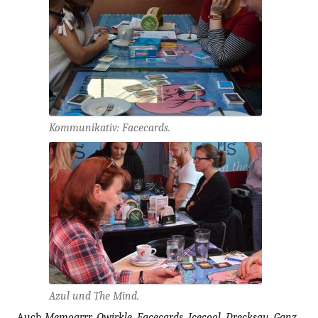
Kommunikativ: Facecards.
Azul und The Mind.
Auch
Memoarrr, Qwirkle, Facecards, Icecool, Drecksau, Ganz