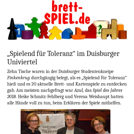
blog.gamesweplay.
Zum
brettSPIEL
Inhalt
springen
„Spielend für Toleranz“ im Duisburger
Univiertel
Zehn Tische waren in der Duisburger Studentenkneipe
Finkenkrug
durchgängig belegt, als es „Spielend für Toleranz“
hieß und es 20 aktuelle Brett- und Kartenspiele zu entdecken
gab. Am meisten nachgefragt war
Azul,
das
Spiel des Jahres
2018.
Heike Schmitz-Fehlberg und Verena Weishaupt hatten
alle Hände voll zu tun, beim Erklären der Spiele mithelfen.