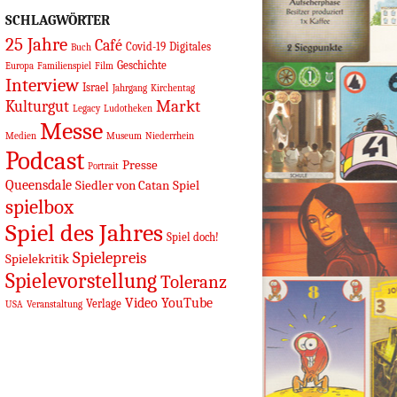
SCHLAGWÖRTER
25 Jahre
Café
Covid-19
Digitales
Buch
Geschichte
Europa
Familienspiel
Film
Interview
Israel
Jahrgang
Kirchentag
Markt
Kulturgut
Legacy
Ludotheken
Messe
Medien
Museum
Niederrhein
Podcast
Presse
Portrait
Queensdale
Siedler von Catan
Spiel
spielbox
Spiel des Jahres
Spiel doch!
Spielepreis
Spielekritik
Spielevorstellung
Toleranz
Video
YouTube
Verlage
USA
Veranstaltung