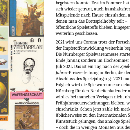
begeistern konnte. Erst im Sommer ha
sich wieder getraut, auch haushaltsfr
Mitspielende nach Hause einzuladen, 
denen man das Brettspielhobby teilt –
öffentliche Spieletreffs blieben hingege
weiterhin geschlossen.
2021 wird uns Corona trotz der Fortschr
der Impfstoffentwicklung weiterhin beg
Die Nürnberger Spielwarenmesse starte
Ende Januar, sondern im Hochsommer
Juli 2021. Das ist ein Tag nach der
Spiel
Jahres-
Preisverleihung in Berlin, die de
Abschluss des Spielejahrgangs 2021 mar
Folglich wird die Spielwarenmesse def
Nürnberg für den Neuheitenkalender na
wird es bei manchen Verlagen nicht o
Frühjahrsneuerscheinungen bleiben, w
einschränkt. Schon jetzt zähle ich mer
üblicherweise zu den Internationalen 
Kunststück gelungen, das analoge Spiel
– doch die in wenigen Monaten aus d