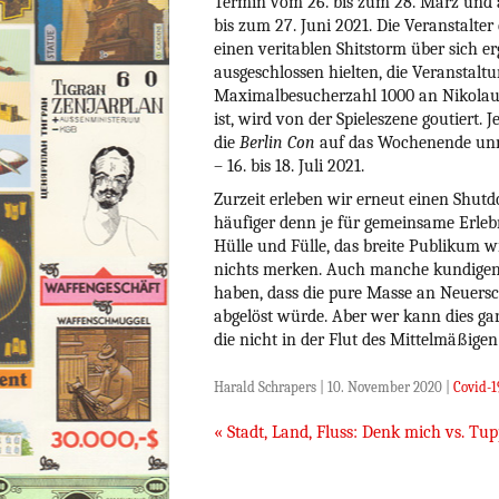
Termin vom 26. bis zum 28. März un
bis zum 27. Juni 2021. Die Veranstalte
einen veritablen Shitstorm über sich er
ausgeschlossen hielten, die Veranstaltu
Maximalbesucherzahl 1000 an Nikolaus
ist, wird von der Spieleszene goutiert
die
Berlin Con
auf das Wochenende unm
– 16. bis 18. Juli 2021.
Zurzeit erleben wir erneut einen Shutd
häufiger denn je für gemeinsame Erlebni
Hülle und Fülle, das breite Publikum 
nichts merken. Auch manche kundigen 
haben, dass die pure Masse an Neuersc
abgelöst würde. Aber wer kann dies ga
die nicht in der Flut des Mittelmäßige
Harald Schrapers
|
10. November 2020
|
Covid-1
Beitragsnavigation
«
Stadt, Land, Fluss: Denk mich vs. Tup