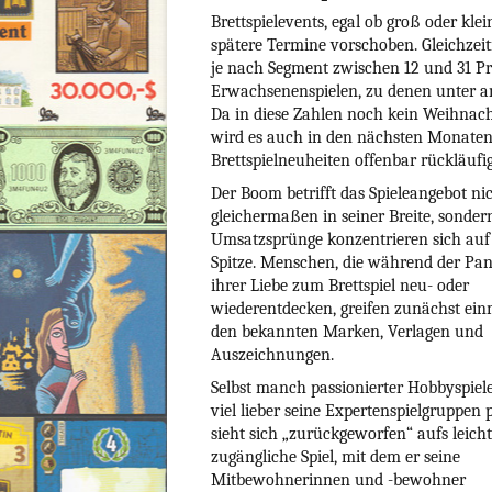
Brettspielevents, egal ob groß oder kl
spätere Termine vorschoben. Gleichzeit
je nach Segment zwischen 12 und 31 Pr
Erwachsenenspielen, zu denen unter 
Da in diese Zahlen noch kein Weihnach
wird es auch in den nächsten Monaten
Brettspielneuheiten offenbar rückläufig 
Der Boom betrifft das Spieleangebot ni
gleichermaßen in seiner Breite, sonder
Umsatzsprünge konzentrieren sich auf
Spitze. Menschen, die während der Pa
ihrer Liebe zum Brettspiel neu- oder
wiederentdecken, greifen zunächst ein
den bekannten Marken, Verlagen und
Auszeichnungen.
Selbst manch passionierter Hobbyspiele
viel lieber seine Expertenspielgruppen p
sieht sich „zurückgeworfen“ aufs leicht
zugängliche Spiel, mit dem er seine
Mitbewohnerinnen und -bewohner