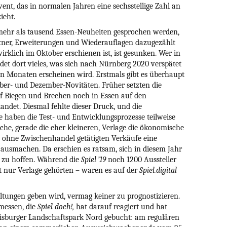
vent, das in normalen Jahren eine sechsstellige Zahl an
ieht.
 mehr als tausend Essen-Neuheiten gesprochen werden,
rtner, Erweiterungen und Wiederauflagen dazugezählt
irklich im Oktober erschienen ist, ist gesunken. Wer in
indet dort vieles, was sich nach Nürnberg 2020 verspätet
ten Monaten erscheinen wird. Erstmals gibt es überhaupt
r- und Dezember-Novitäten. Früher setzten die
 auf Biegen und Brechen noch in Essen auf den
ndet. Diesmal fehlte dieser Druck, und die
 haben die Test- und Entwicklungsprozesse teilweise
he, gerade die eher kleineren, Verlage die ökonomische
se ohne Zwischenhandel getätigten Verkäufe eine
 ausmachen. Da erschien es ratsam, sich in diesem Jahr
n zu hoffen. Während die
Spiel ’19
noch 1200 Aussteller
ht nur Verlage gehörten – waren es auf der
Spiel.digital
tungen geben wird, vermag keiner zu prognostizieren.
messen, die
Spiel doch!,
hat darauf reagiert und hat
uisburger Landschaftspark Nord gebucht: am regulären