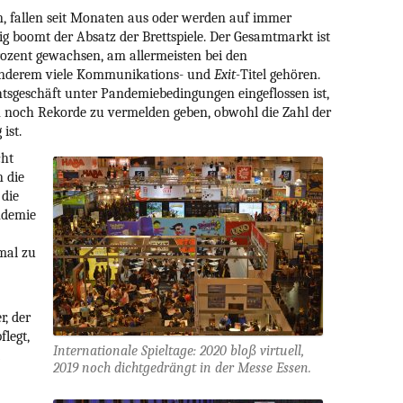
Spiel des Jahres
ein, fallen seit Monaten aus oder werden auf immer
2024
ig boomt der Absatz der Brettspiele. Der Gesamtmarkt ist
Deutscher Spiele
2023
Preis
ozent gewachsen, am allermeisten bei den
2022
anderem viele Kommunikations- und
Exit-
Titel gehören.
tsgeschäft unter Pandemiebedingungen eingeflossen ist,
2021
 noch Rekorde zu vermelden geben, obwohl die Zahl der
2020
ist.
2019
cht
2018
n die
 die
2017
ndemie
2016
mal zu
2015
2014
2013
r, der
2012
flegt,
Internationale Spieltage: 2020 bloß virtuell,
2011
2019 noch dichtgedrängt in der Messe Essen.
2010