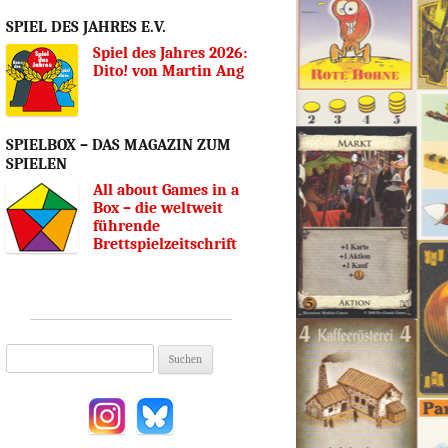
SPIEL DES JAHRES E.V.
Spiel des Jahres 2026:
Dito! von Martin Ang
SPIELBOX – DAS MAGAZIN ZUM
SPIELEN
All about Games in a
Box – die weltweit
führende
Brettspielzeitschrift
Suchen
nach: