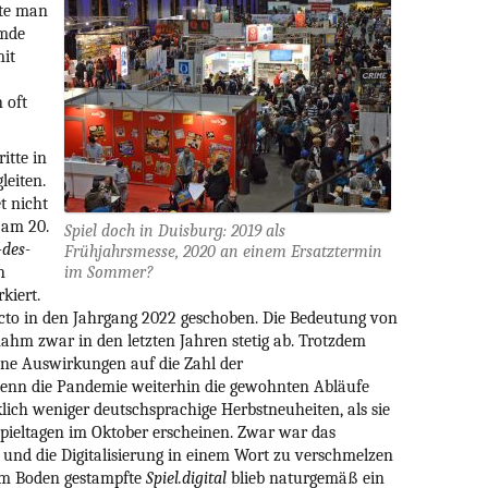
2009
tte man
emde
2008
mit
2007
n oft
2006
2005
itte in
2004
leiten.
2003
t nicht
 am 20.
2002
Spiel doch in Duisburg: 2019 als
-des-
Frühjahrsmesse, 2020 an einem Ersatztermin
2001
n
im Sommer?
2000
kiert.
acto in den Jahrgang 2022 geschoben. Die Bedeutung von
1999
hm zwar in den letzten Jahren stetig ab. Trotzdem
1998
hne Auswirkungen auf die Zahl der
enn die Pandemie weiterhin die gewohnten Abläufe
1997
klich weniger deutschsprachige Herbstneuheiten, als sie
älter
Spieltagen im Oktober erscheinen. Zwar war das
 und die Digitalisierung in einem Wort zu verschmelzen
em Boden gestampfte
Spiel.digital
blieb naturgemäß ein