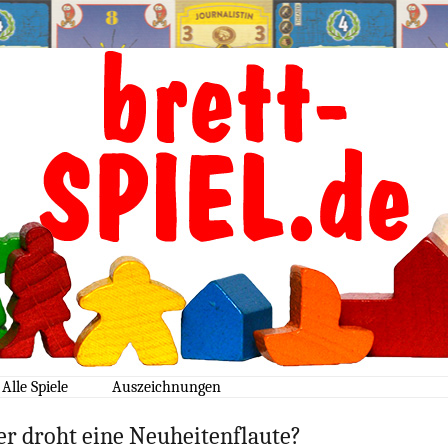
weplay.de
Alle Spiele
Auszeichnungen
2026
gamesweplay
er droht eine Neuheitenflaute?
Topspiele
2025