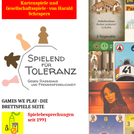
Kartenspiele und
Gesellschaftsspiele · von Harald
Schrapers
GAMES WE PLAY · DIE
BRETTSPIELE SEITE
Spielebesprechungen
seit 1991