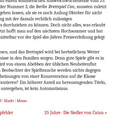
d an einem sommerlichen Ausweichwochenende vom 25.
r der Nummer 3, die
Berlin Brettspiel Con,
mussten zuletzt
gehen lassen, als sie es noch Anfang Oktober für nicht
ng mit der damals rechtlich zulässigen
 durchziehen zu können. Doch nicht alles, was erlaubt
. Jetzt hofft man auf den nächsten Hochsommer und hat
ittelbar vor der
Spiel-des-Jahres-
Preisverleihung gelegt
own, und das Brettspiel wird bei herbstlichem Wetter
sse in den Familien sorgen. Denn gute Spiele gibt es in
wird von einem Abebben der üblichen Neuheitenflut
Beobachter der Spielbranche werden nichts dagegen
heinungen von einer Konzentration auf die Klasse
rantieren? Ein höherer Anteil an herausragenden Titeln,
n untergehen, ist kein Automatismus.
9
|
Markt
|
Messe
pfehler
25 Jahre · Die Siedler von Catan
»