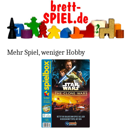
blog.gamesweplay.
Zum
brettSPIEL
Inhalt
springen
Mehr Spiel, weniger Hobby