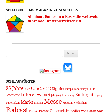
SPIELBOX – DAS MAGAZIN ZUM SPIELEN
All about Games in a Box – die weltweit
führende Brettspielzeitschrift
Suchen
nach:
SCHLAGWÖRTER
25 Jahre
Café
Covid-19
Digitales
Buch
Europa
Familienspiel
Film
Interview
Kulturgut
Geschichte
Israel
Jahrgang
Kirchentag
Legacy
Messe
Markt
Ludotheken
Medien
Museum
Niederrhein
Podcast
Queensdale
Presse
Siedler von Catan
Spiel
Portrait