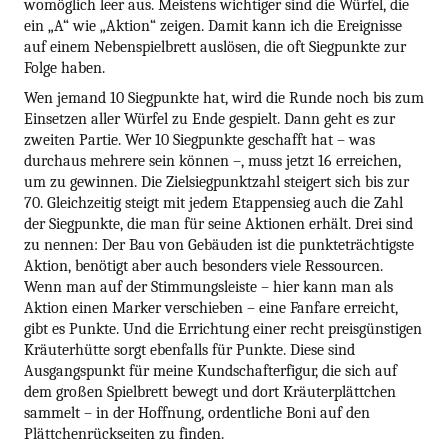
womöglich leer aus. Meistens wichtiger sind die Würfel, die
ein „A“ wie „Aktion“ zeigen. Damit kann ich die Ereignisse
auf einem Nebenspielbrett auslösen, die oft Siegpunkte zur
Folge haben.
Wen jemand 10 Siegpunkte hat, wird die Runde noch bis zum
Einsetzen aller Würfel zu Ende gespielt. Dann geht es zur
zweiten Partie. Wer 10 Siegpunkte geschafft hat – was
durchaus mehrere sein können –, muss jetzt 16 erreichen,
um zu gewinnen. Die Zielsiegpunktzahl steigert sich bis zur
70. Gleichzeitig steigt mit jedem Etappensieg auch die Zahl
der Siegpunkte, die man für seine Aktionen erhält. Drei sind
zu nennen: Der Bau von Gebäuden ist die punkteträchtigste
Aktion, benötigt aber auch besonders viele Ressourcen.
Wenn man auf der Stimmungsleiste – hier kann man als
Aktion einen Marker verschieben – eine Fanfare erreicht,
gibt es Punkte. Und die Errichtung einer recht preisgünstigen
Kräuterhütte sorgt ebenfalls für Punkte. Diese sind
Ausgangspunkt für meine Kundschafterfigur, die sich auf
dem großen Spielbrett bewegt und dort Kräuterplättchen
sammelt – in der Hoffnung, ordentliche Boni auf den
Plättchenrückseiten zu finden.