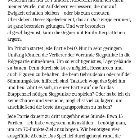
weiterhin mit nur 10 Punkten. Außerdem kann ich einen
meiner Würfel mit Aufklebern verbessern, die mir auf
Ewigkeit erhalten bleiben – oder bis zum erneuten
Überkleben. Dieses Spieleelement, das an
Dice Forge
erinnert,
ist ganz besonders gelungen. Und wer besonders
abgeschlagen ist, kann die Gegner mit Raubritterplättchen
ärgern.
Im Prinzip startet jede Partie bei 0. Nur in sehr geringem
Umfang können die Verlierer der Vorrunde Siegpunkte in die
Folgepartie mitnehmen. Um so wichtiger ist es, Lagergebäude
zu bauen. Denn durch sie ist es möglich, Ressourcen und
auch Figuren zu behalten, die beim Gebäudebau oder auf der
Stimmungsleiste hilfreich sind. Taktisch wogt das Spiel hin
und her. Lohnt es sich, in einer Partie auf die für das
Etappenziel nötigen Siegpunkte zu spielen? Oder habe ich eh
keine Chance und versuche, möglichst viel zu lagern, um
anschließend die beste Ausgangsposition zu haben?
Jede Partie dauert zu dritt ungefähr eine Stunde. Etwa 15
Partien – ich habe vergessen, mitzuzählen – benötigt man,
um am 70-Punkte-Ziel anzulangen. Wir benötigten vier
ausgefüllte Abende. Das Spiel lief durchgehend rund, die