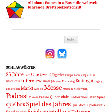
All about Games in a Box – die weltweit
führende Brettspielzeitschrift
Suchen
nach:
SCHLAGWÖRTER
25 Jahre
Café
Covid-19
Digitales
Buch
Europa
Familienspiel
Film
Interview
Kulturgut
Geschichte
Israel
Jahrgang
Kirchentag
Legacy
Messe
Markt
Ludotheken
Medien
Museum
Niederrhein
Podcast
Queensdale
Presse
Siedler von Catan
Spiel
Portrait
Spiel des Jahres
spielbox
Spielekritik
Spiel doch!
Spielevorstellung