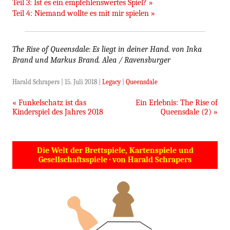
Teil 3: Ist es ein empfehlenswertes Spiel? »
Teil 4: Niemand wollte es mit mir spielen »
The Rise of Queensdale: Es liegt in deiner Hand. von Inka
Brand und Markus Brand. Alea / Ravensburger
Harald Schrapers
|
15. Juli 2018
|
Legacy
|
Queensdale
Beitragsnavigation
«
Funkelschatz ist das
Ein Erlebnis: The Rise of
Kinderspiel des Jahres 2018
Queensdale (2)
»
Die Welt der Brettspiele, Kartenspiele und
Gesellschaftsspiele · von Harald Schrapers