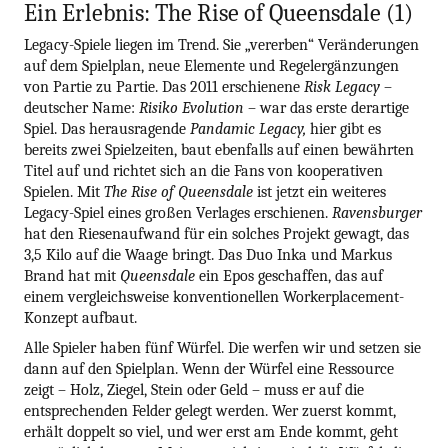
Ein Erlebnis: The Rise of Queensdale (1)
Legacy-Spiele liegen im Trend. Sie „vererben“ Veränderungen
auf dem Spielplan, neue Elemente und Regelergänzungen
von Partie zu Partie. Das 2011 erschienene
Risk Legacy
–
deutscher Name:
Risiko Evolution
– war das erste derartige
Spiel. Das herausragende
Pandamic Legacy,
hier gibt es
bereits zwei Spielzeiten, baut ebenfalls auf einen bewährten
Titel auf und richtet sich an die Fans von kooperativen
Spielen. Mit
The Rise of Queensdale
ist jetzt ein weiteres
Legacy-Spiel eines großen Verlages erschienen.
Ravensburger
hat den Riesenaufwand für ein solches Projekt gewagt, das
3,5 Kilo auf die Waage bringt. Das Duo Inka und Markus
Brand hat mit
Queensdale
ein Epos geschaffen, das auf
einem vergleichsweise konventionellen Workerplacement-
Konzept aufbaut.
Alle Spieler haben fünf Würfel. Die werfen wir und setzen sie
dann auf den Spielplan. Wenn der Würfel eine Ressource
zeigt – Holz, Ziegel, Stein oder Geld – muss er auf die
entsprechenden Felder gelegt werden. Wer zuerst kommt,
erhält doppelt so viel, und wer erst am Ende kommt, geht